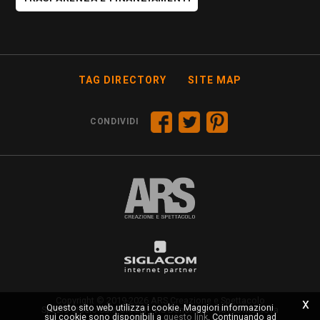
TAG DIRECTORY
SITE MAP
CONDIVIDI
Copyright © 2019-2026 ARS Creazione e Spettacolo
x
Questo sito web utilizza i cookie. Maggiori informazioni
Spazio Studio Sant'Orsola - Via Bonomi, 3 - 46100 Mantova
sui cookie sono disponibili a
questo link
. Continuando ad