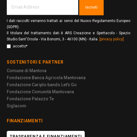
Iscriviti
I dati raccolti verranno trattati ai sensi del Nuovo Regolamento Europeo
(GDPR).
Il titolare del trattamento dati è ARS Creazione e Spettacolo - Spazio
Studio Sant'Orsola - Via Bonomi, 3 - 46100 (MN) - Italia.
[privacy policy]
accetto*
SOSTENITORI E PARTNER
Comune di Mantova
Fondazione Banca Agricola Mantovana
Fondazione Cariplo bando Let's Go
Fondazione Comunità Mantovana
Fondazione Palazzo Te
Siglacom
FINANZIAMENTI
TRASPARENZA E FINANZIAMENTI