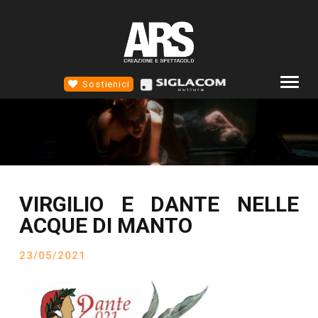
Sostienici
COMPAGNIA
ALTROTEATRO
4D TEATRO
VIRGILIO E DANTE NELLE
EVENTI
ACQUE DI MANTO
NEWS
23/05/2021
SCUOLA STM
CONTATTI
SOCIAL