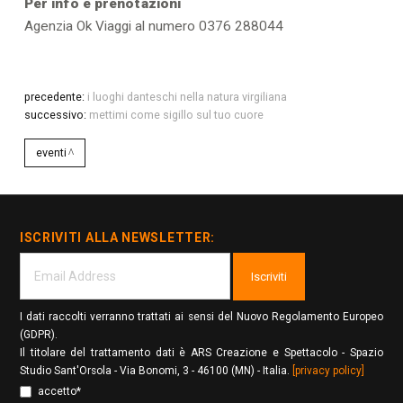
Per info e prenotazioni
Agenzia Ok Viaggi al numero 0376 288044
precedente:
i luoghi danteschi nella natura virgiliana
successivo:
mettimi come sigillo sul tuo cuore
eventi
ISCRIVITI ALLA NEWSLETTER:
Iscriviti
I dati raccolti verranno trattati ai sensi del Nuovo Regolamento Europeo
(GDPR).
Il titolare del trattamento dati è ARS Creazione e Spettacolo - Spazio
Studio Sant'Orsola - Via Bonomi, 3 - 46100 (MN) - Italia.
[privacy policy]
accetto*