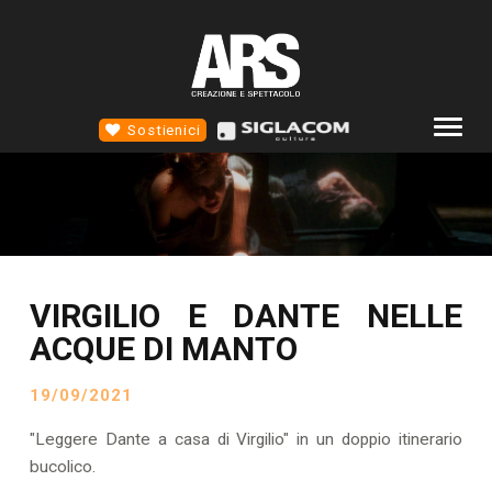
Sostienici
COMPAGNIA
ALTROTEATRO
4D TEATRO
VIRGILIO E DANTE NELLE
EVENTI
ACQUE DI MANTO
NEWS
19/09/2021
SCUOLA STM
CONTATTI
"Leggere Dante a casa di Virgilio" in un doppio itinerario
bucolico.
SOCIAL