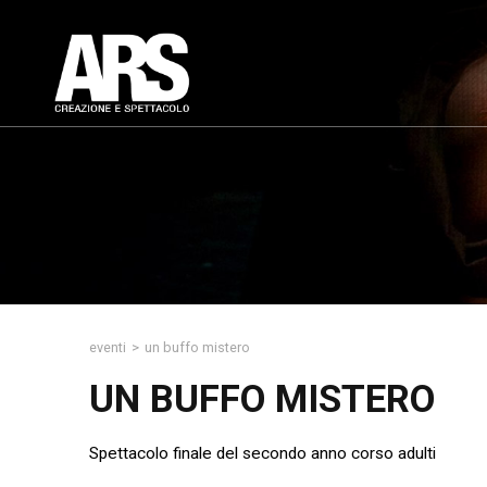
eventi
>
un buffo mistero
UN BUFFO MISTERO
Spettacolo finale del secondo anno corso adulti