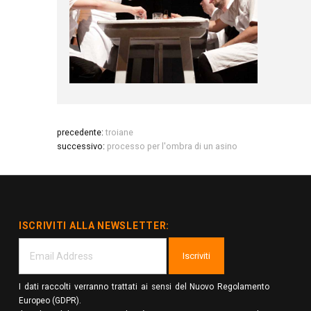
precedente:
troiane
successivo:
processo per l'ombra di un asino
ISCRIVITI ALLA NEWSLETTER:
Iscriviti
I dati raccolti verranno trattati ai sensi del Nuovo Regolamento
Europeo (GDPR).