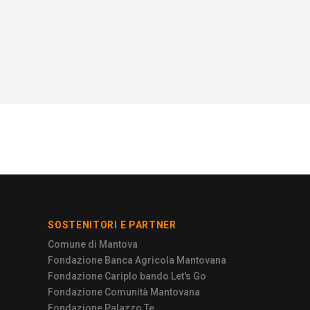
SOSTENITORI E PARTNER
Comune di Mantova
Fondazione Banca Agricola Mantovana
Fondazione Cariplo bando Let's Go
Fondazione Comunità Mantovana
Fondazione Palazzo Te