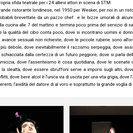
ia sfida teatrale per i 24 allievi attori in scena di STM.
grande ristorante londinese, nel 1950 per Wesker, per noi in un rist
mprobabili brevettate da un pazzo chef e le bizze umorali di alcun
della cucina alle 7 del mattino e termina poco prima del servizio di s
 la qualità del cibo conta poco, dove si incontrano uomini e donn
no avance sessuali non richieste, dove le piccole ruberie sono all’
ul più debole, dove inevitabilmente il razzismo serpeggia, dove ass
 schiacciata dalla certezza di un futuro peggiore, dove si parla de
icizia, dove l’assenteismo è cosa quotidiana, dove le scenate di gel
la slealtà, dove essere sbruffoni serve a imporsi sugli altri, dov
ti, dove bere alcol è l’unica via di uscita per una vita grigia, dove l
erenti, l’avidità del datore di al voro e soprattutto la grande voglia d