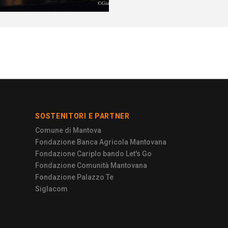
SOSTENITORI E PARTNER
Comune di Mantova
Fondazione Banca Agricola Mantovana
Fondazione Cariplo bando Let's Go
Fondazione Comunità Mantovana
Fondazione Palazzo Te
Siglacom