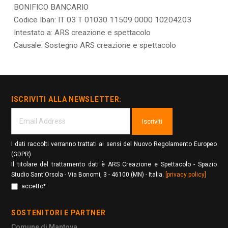
BONIFICO BANCARIO
Codice Iban: IT 03 T 01030 11509 0000 10204203
Intestato a: ARS creazione e spettacolo
Causale: Sostegno ARS creazione e spettacolo
ISCRIVITI ALLA NEWSLETTER:
Iscriviti
I dati raccolti verranno trattati ai sensi del Nuovo Regolamento Europeo
(GDPR).
Il titolare del trattamento dati è ARS Creazione e Spettacolo - Spazio
Studio Sant'Orsola - Via Bonomi, 3 - 46100 (MN) - Italia.
[privacy policy]
accetto*
SOSTENITORI E PARTNER
Comune di Mantova