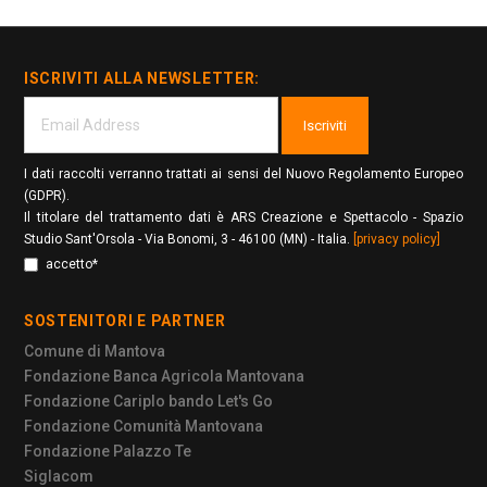
ISCRIVITI ALLA NEWSLETTER:
Iscriviti
I dati raccolti verranno trattati ai sensi del Nuovo Regolamento Europeo
(GDPR).
Il titolare del trattamento dati è ARS Creazione e Spettacolo - Spazio
Studio Sant'Orsola - Via Bonomi, 3 - 46100 (MN) - Italia.
[privacy policy]
accetto*
SOSTENITORI E PARTNER
Comune di Mantova
Fondazione Banca Agricola Mantovana
Fondazione Cariplo bando Let's Go
Fondazione Comunità Mantovana
Fondazione Palazzo Te
Siglacom