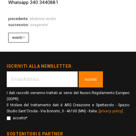
Whatsapp 340 3440881
precedente:
whatever works
successivo:
esagerate!
eventi
ISCRIVITI ALLA NEWSLETTER:
Iscriviti
I dati raccolti verranno trattati ai sensi del Nuovo Regolamento Europeo
(GDPR).
Il titolare del trattamento dati è ARS Creazione e Spettacolo - Spazio
Studio Sant'Orsola - Via Bonomi, 3 - 46100 (MN) - Italia.
[privacy policy]
accetto*
SOSTENITORI E PARTNER