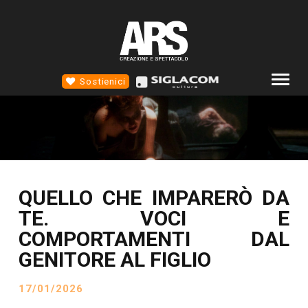
Sostienici
COMPAGNIA
ALTROTEATRO
4D TEATRO
QUELLO CHE IMPARERÒ DA
EVENTI
TE. VOCI E
NEWS
COMPORTAMENTI DAL
SCUOLA STM
GENITORE AL FIGLIO
CONTATTI
17/01/2026
SOCIAL