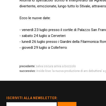
Ritorna lo spettacolo scritto e interpretato da Agnese 
divertente, emozionate, lungo tutto lo Stivale, attraverso
Ecco le nuove date:
- venerdì 23 luglio presso il cortile di Palazzo San Fr
- sabato 24 luglio a Cerveteri
- lunedì 26 luglio presso i Giardini della Filarmonica
- giovedì 29 luglio a Colleferro
precedente:
selva oscura arriva a bozzolo
successivo:
inside love: la nuova produzione di ars debuttera' a
ISCRIVITI ALLA NEWSLETTER: