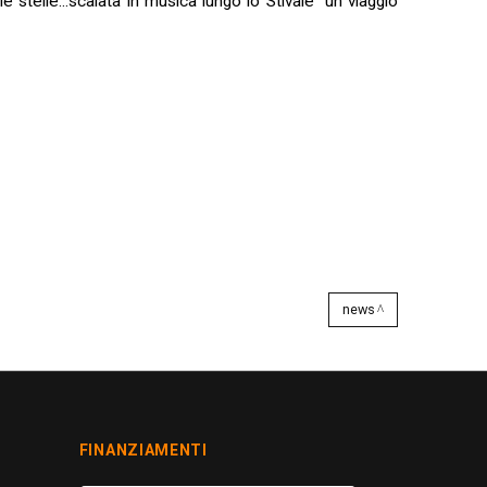
 stelle...scalata in musica lungo lo Stivale" un viaggio
news
FINANZIAMENTI