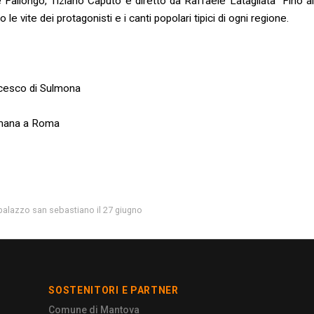
Fallongo, Tiziano Caputo e diretto da Raffaele Latagliata "Fino alle
 le vite dei protagonisti e i canti popolari tipici di ogni regione.
ancesco di Sulmona
 Romana a Roma
 palazzo san sebastiano il 27 giugno
SOSTENITORI E PARTNER
Comune di Mantova