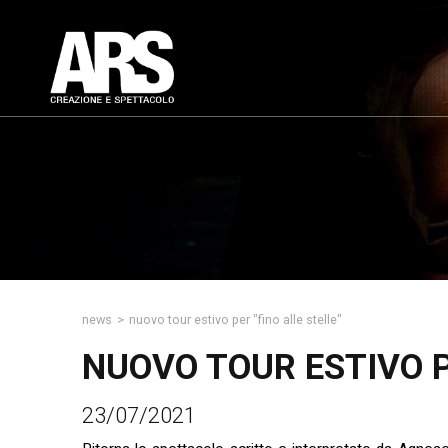
news
>
nuovo tour estivo per "fino alle stelle"
NUOVO TOUR ESTIVO P
23/07/2021