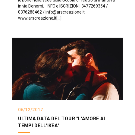
lezione nella sede della Scuola di Teatro di Mantova
in via Bonomi. INFO e ISCRIZIONI: 3477269354 /
0376288462 / info@arscreazione.it –
www.arscreazione.it[...]
06/12/2017
ULTIMA DATA DEL TOUR "L'AMORE AI
TEMPI DELL'IKEA"