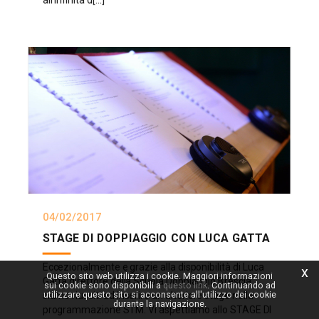
all’infinità d[...]
04/02/2017
STAGE DI DOPPIAGGIO CON LUCA GATTA
Eccezionalmente e grazie alla disponibilità di Luca
x
Questo sito web utilizza i cookie. Maggiori informazioni
Gatta direttore della Scuola Doppiaggio Brescia
sui cookie sono disponibili a
questo link
. Continuando ad
utilizzare questo sito si acconsente all'utilizzo dei cookie
siamo riusciti ad inserire un ulteriore stage nella
durante la navigazione.
programmazione STM. Vi aspettiamo allo STAGE DI