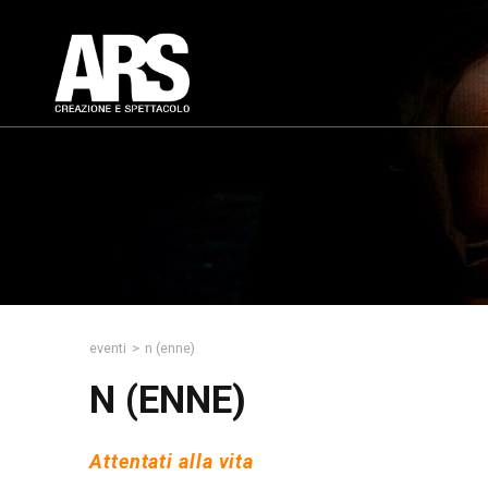
eventi
>
n (enne)
N (ENNE)
Attentati alla vita