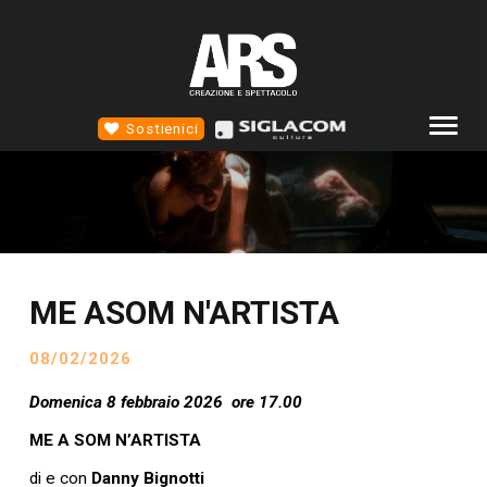
Sostienici
COMPAGNIA
ALTROTEATRO
4D TEATRO
ME ASOM N'ARTISTA
EVENTI
NEWS
08/02/2026
SCUOLA STM
Domenica 8 febbraio 2026 ore 17.00
CONTATTI
ME A SOM N’ARTISTA
SOCIAL
di e con
Danny Bignotti