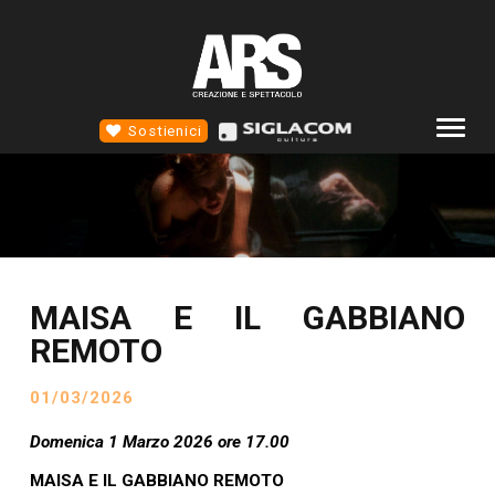
Sostienici
COMPAGNIA
ALTROTEATRO
4D TEATRO
MAISA E IL GABBIANO
EVENTI
REMOTO
NEWS
01/03/2026
SCUOLA STM
CONTATTI
Domenica 1 Marzo 2026 ore 17.00
SOCIAL
MAISA E IL GABBIANO REMOTO