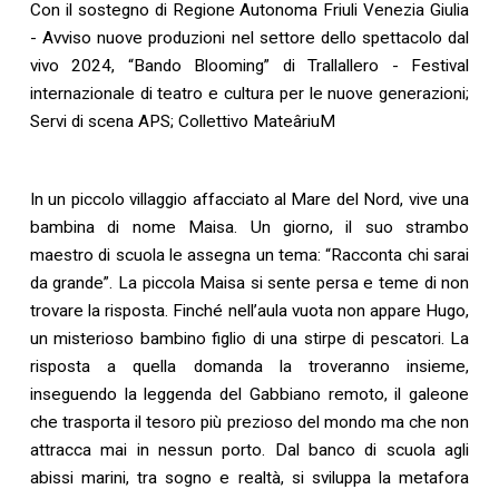
Con il sostegno di Regione Autonoma Friuli Venezia Giulia
- Avviso nuove produzioni nel settore dello spettacolo dal
vivo 2024, “Bando Blooming” di Trallallero - Festival
internazionale di teatro e cultura per le nuove generazioni;
Servi di scena APS; Collettivo MateâriuM
In un piccolo villaggio affacciato al Mare del Nord, vive una
bambina di nome Maisa. Un giorno, il suo strambo
maestro di scuola le assegna un tema: “Racconta chi sarai
da grande”. La piccola Maisa si sente persa e teme di non
trovare la risposta. Finché nell’aula vuota non appare Hugo,
un misterioso bambino figlio di una stirpe di pescatori. La
risposta a quella domanda la troveranno insieme,
inseguendo la leggenda del Gabbiano remoto, il galeone
che trasporta il tesoro più prezioso del mondo ma che non
attracca mai in nessun porto. Dal banco di scuola agli
abissi marini, tra sogno e realtà, si sviluppa la metafora