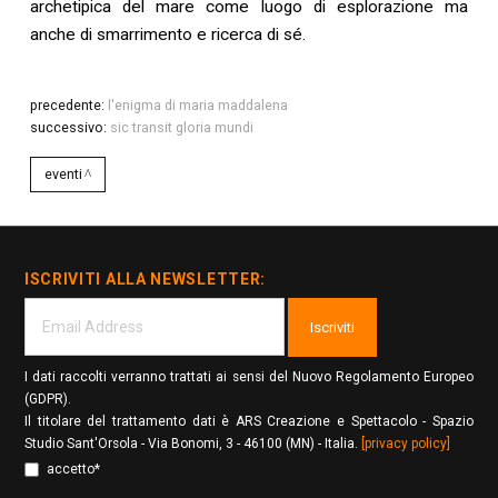
archetipica del mare come luogo di esplorazione ma
anche di smarrimento e ricerca di sé.
precedente:
l'enigma di maria maddalena
successivo:
sic transit gloria mundi
eventi
ISCRIVITI ALLA NEWSLETTER:
Iscriviti
I dati raccolti verranno trattati ai sensi del Nuovo Regolamento Europeo
(GDPR).
Il titolare del trattamento dati è ARS Creazione e Spettacolo - Spazio
Studio Sant'Orsola - Via Bonomi, 3 - 46100 (MN) - Italia.
[privacy policy]
accetto*