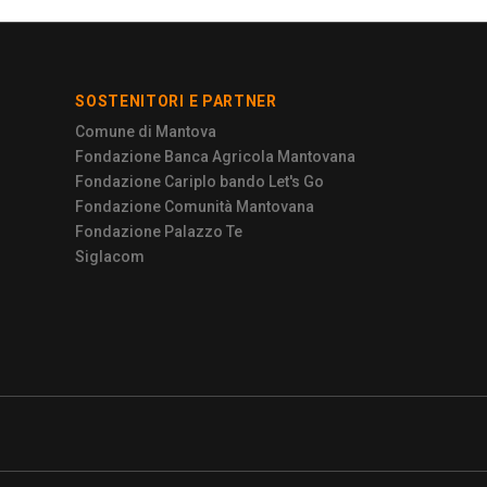
SOSTENITORI E PARTNER
Comune di Mantova
Fondazione Banca Agricola Mantovana
Fondazione Cariplo bando Let's Go
Fondazione Comunità Mantovana
Fondazione Palazzo Te
Siglacom