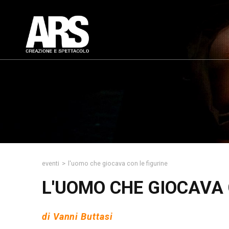
eventi
>
l'uomo che giocava con le figurine
L'UOMO CHE GIOCAVA 
di Vanni Buttasi