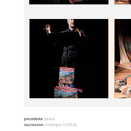
precedente:
peace
successivo:
mantegna 13.09.06