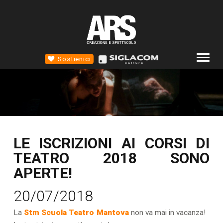
Sostienici
COMPAGNIA
ALTROTEATRO
4D TEATRO
LE ISCRIZIONI AI CORSI DI
EVENTI
TEATRO 2018 SONO
NEWS
APERTE!
SCUOLA STM
20/07/2018
CONTATTI
La
Stm Scuola Teatro Mantova
non va mai in vacanza!
SOCIAL