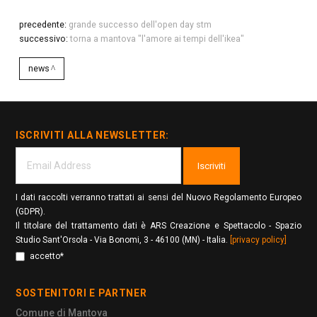
precedente:
grande successo dell'open day stm
successivo:
torna a mantova "l'amore ai tempi dell'ikea"
news
ISCRIVITI ALLA NEWSLETTER:
Iscriviti
I dati raccolti verranno trattati ai sensi del Nuovo Regolamento Europeo
(GDPR).
Il titolare del trattamento dati è ARS Creazione e Spettacolo - Spazio
Studio Sant'Orsola - Via Bonomi, 3 - 46100 (MN) - Italia.
[privacy policy]
accetto*
SOSTENITORI E PARTNER
Comune di Mantova