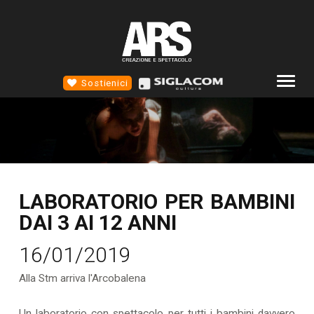
Sostienici
COMPAGNIA
ALTROTEATRO
4D TEATRO
LABORATORIO PER BAMBINI
EVENTI
DAI 3 AI 12 ANNI
NEWS
16/01/2019
SCUOLA STM
CONTATTI
Alla Stm arriva l'Arcobalena
SOCIAL
Un laboratorio con spettacolo per tutti i bambini davvero