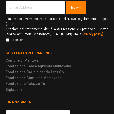
Iscriviti
I dati raccolti verranno trattati ai sensi del Nuovo Regolamento Europeo
(GDPR).
Il titolare del trattamento dati è ARS Creazione e Spettacolo - Spazio
Studio Sant'Orsola - Via Bonomi, 3 - 46100 (MN) - Italia.
[privacy policy]
accetto*
SOSTENITORI E PARTNER
Comune di Mantova
Fondazione Banca Agricola Mantovana
Fondazione Cariplo bando Let's Go
Fondazione Comunità Mantovana
Fondazione Palazzo Te
Siglacom
FINANZIAMENTI