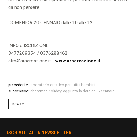
da non perdere.
DOMENICA 20 GENNAIO dalle 10 alle 12
INFO e ISCRIZIONI:
3477269354 / 0376288462
stm@arscreazione.it -
www.arscreazione.it
precedente:
laboratorio creativo per tutti i bambini
successivo:
christmas holiday: aggiunta la data del 6 gennaio
news
ISCRIVITI ALLA NEWSLETTER: