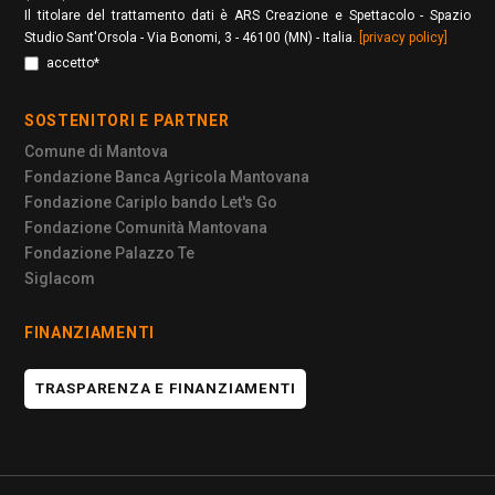
Il titolare del trattamento dati è ARS Creazione e Spettacolo - Spazio
Studio Sant'Orsola - Via Bonomi, 3 - 46100 (MN) - Italia.
[privacy policy]
accetto*
SOSTENITORI E PARTNER
Comune di Mantova
Fondazione Banca Agricola Mantovana
Fondazione Cariplo bando Let's Go
Fondazione Comunità Mantovana
Fondazione Palazzo Te
Siglacom
FINANZIAMENTI
TRASPARENZA E FINANZIAMENTI