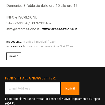
Domenica 3 febbraio dalle ore 10 alle ore 12.
INFO e ISCRIZIONI:
3477269354 / 0376288462
stm@arscreazione.it -
www.arscreazione.it
precedente:
in arrivo il musical frozen
successivo:
laboratorio per bambini dai 3 ai 12 anni
news
ISCRIVITI ALLA NEWSLETTER:
Iscriviti
I dati raccolti verranno trattati ai sensi del Nuovo Regolamento Europeo
(GDPR).