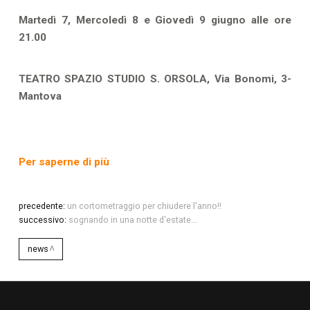
Martedì 7, Mercoledì 8 e Giovedì 9 giugno alle ore
21.00
TEATRO SPAZIO STUDIO S. ORSOLA, Via Bonomi, 3-
Mantova
Per saperne di più
precedente:
un cortometraggio per chiudere l'anno!!
successivo:
sognando in una notte d'estate...
news