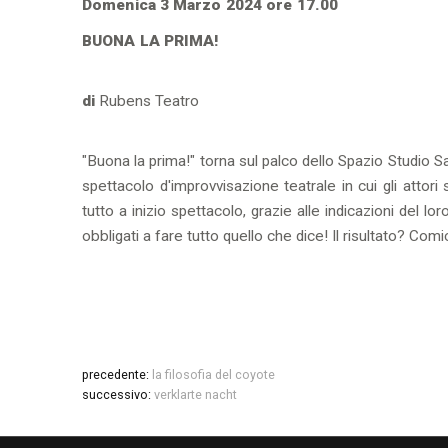
Domenica 3 Marzo 2024 ore 17.00
BUONA LA PRIMA!
di
Rubens Teatro
"Buona la prima!" torna sul palco dello Spazio Studio 
spettacolo d'improvvisazione teatrale in cui gli attor
tutto a inizio spettacolo, grazie alle indicazioni del lo
obbligati a fare tutto quello che dice! Il risultato? Comi
precedente:
la filosofia del coyote
successivo:
verklarte nacht