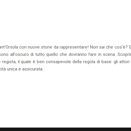
Sant'Orsola con nuove storie da rappresentare! Non sai che cos'è? 
i sono all'oscuro di tutto quello che dovranno fare in scena. Scopr
ro regista, il quale è ben consapevole della regola di base: gli attor
cità unica e assicurata.