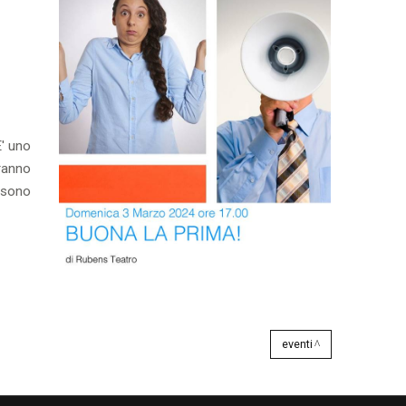
E' uno
iranno
i sono
eventi