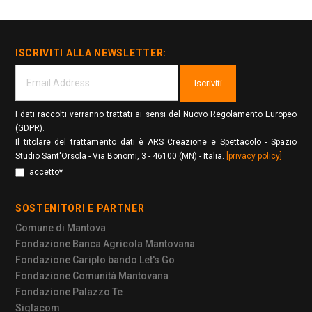
ISCRIVITI ALLA NEWSLETTER:
Iscriviti
I dati raccolti verranno trattati ai sensi del Nuovo Regolamento Europeo
(GDPR).
Il titolare del trattamento dati è ARS Creazione e Spettacolo - Spazio
Studio Sant'Orsola - Via Bonomi, 3 - 46100 (MN) - Italia.
[privacy policy]
accetto*
SOSTENITORI E PARTNER
Comune di Mantova
Fondazione Banca Agricola Mantovana
Fondazione Cariplo bando Let's Go
Fondazione Comunità Mantovana
Fondazione Palazzo Te
Siglacom