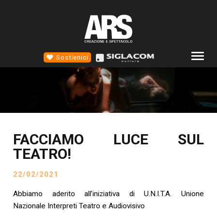
Sostienici
COMPAGNIA
ALTROTEATRO
4D TEATRO
FACCIAMO LUCE SUL
EVENTI
TEATRO!
NEWS
22/02/2021
SCUOLA STM
CONTATTI
Abbiamo aderito all’iniziativa di U.N.I.T.A. Unione
Nazionale Interpreti Teatro e Audiovisivo
SOCIAL