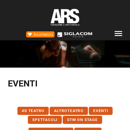
Sostienici
COMPAGNIA
ALTROTEATRO
4D TEATRO
EVENTI
EVENTI
NEWS
SCUOLA STM
4D TEATRO
ALTROTEATRO
EVENTI
CONTATTI
SPETTACOLI
STM ON STAGE
SOCIAL