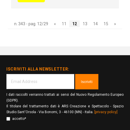
n. 343 - pag. 12/29
«
11
12
13
14
15
»
ISCRIVITI ALLA NEWSLETTER:
Iscriviti
I dati raccolti verranno trattati ai sensi del Nuovo Regolamento Europeo
(GDPR).
Il titolare del trattamento dati è ARS Creazione e Spettacolo - Spazio
Studio Sant'Orsola - Via Bonomi, 3 - 46100 (MN) - Italia.
[privacy policy]
accetto*