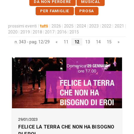
DA NON PERDERE
MUSICAL
PER FAMIGLIE
PROSA
prossimi eventi
|
tutti
|
2026
|
2025
|
2024
|
2023
|
2022
|
2021
|
2020
|
2019
|
2018
|
2017
|
2016
|
2015
n. 343 - pag. 12/29
«
11
12
13
14
15
»
29/01/2023
FELICE LA TERRA CHE NON HA BISOGNO
DI EROI