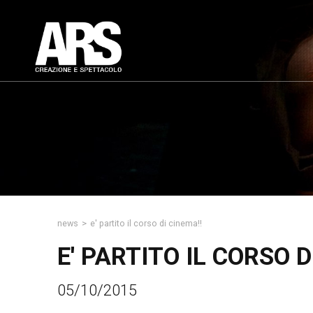
news
>
e' partito il corso di cinema!!
E' PARTITO IL CORSO D
05/10/2015