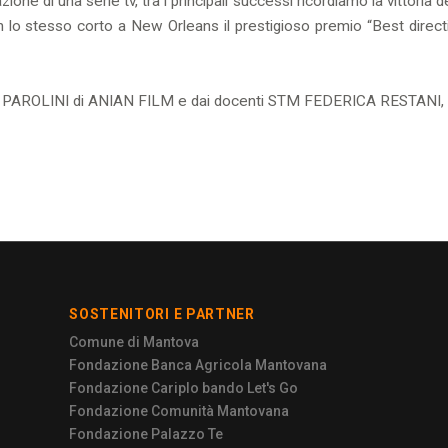
one di una serie tv, tra i principali successi ricordiamo la vittoria d
o stesso corto a New Orleans il prestigioso premio “Best directing 
A PAROLINI di ANIAN FILM e dai docenti STM FEDERICA RESTA
SOSTENITORI E PARTNER
Comune di Mantova
Fondazione Banca Agricola Mantovana
Fondazione Cariplo bando Let's Go
Fondazione Comunità Mantovana
Fondazione Palazzo Te