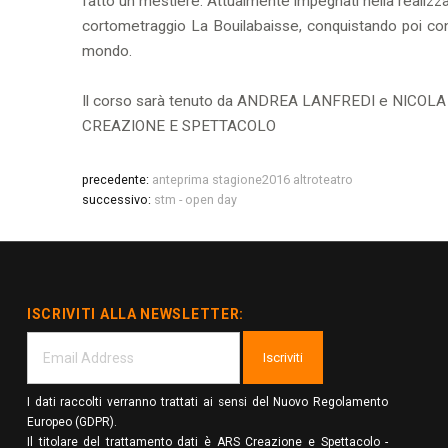
fatto un mestiere. Attualmente impegnati nella realizzazi
cortometraggio La Bouilabaisse, conquistando poi con l
mondo.
Il corso sarà tenuto da ANDREA LANFREDI e NICOL
CREAZIONE E SPETTACOLO
precedente:
anteprima stagione2016 altroteatro
successivo:
stm - open day
ISCRIVITI ALLA NEWSLETTER:
Iscriviti
I dati raccolti verranno trattati ai sensi del Nuovo Regolamento
Europeo (GDPR).
Il titolare del trattamento dati è ARS Creazione e Spettacolo -