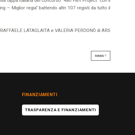
ella tappa italiana del concorso “48h Film Project” con il
– Miglior regia” battendo altri 107 registi da tutto il
NI, RAFFAELE LATAGLAITA e VALERIA PERDONÒ di ARS
news
FINANZIAMENTI
TRASPARENZA E FINANZIAMENTI