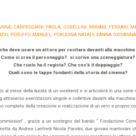
ANNA, CARPEGGIANI PAOLA, COBELLINI MIRIAM, FERRARI M
IZIO, PERUFFO MANUEL, POKUDINA NATALY, SANNA GIOVANNA,
che deve usare un attore per recitare davanti alla macchina
Come si crea il personaggio? si scrive una sceneggiatura?
Che ruolo ha il regista? Che cos’è il doppiaggio?
Quali sono le tappe fondanti della storia del cinema?
 al mese della durata di un weekend e si articolerà in una serie di
 attraverso esercitazioni singole e collettive davanti alla macchina
corso completo della creazione e realizzazione di un vero e proprio
 Commission” , grazie a un sostegno del bando ” Fondazione Com
etta da Andrea Lanfredi Nicola Parolini, due giovani mantovani 