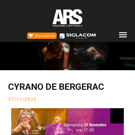
Sostienici
COMPAGNIA
ALTROTEATRO
4D TEATRO
CYRANO DE BERGERAC
EVENTI
NEWS
27/11/2022
SCUOLA STM
CONTATTI
SOCIAL