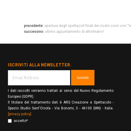
precedente:
apertura degli spettacoli finali dei nostri corsi con "l
successivo:
ultimo appuntamento di altroteatro!
ISCRIVITI ALLA NEWSLETTER:
Iscriviti
I dati raccolti verranno trattati ai sensi del Nuovo Regolamento
Europeo (GDPR).
Il titolare del trattamento dati è ARS Creazione e Spettacolo -
Spazio Studio Sant'Orsola - Via Bonomi, 3 - 46100 (MN) - Italia.
[privacy policy]
accetto*