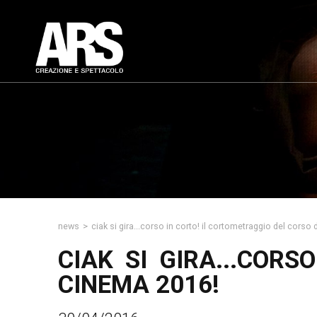
news
>
ciak si gira...corso in corto! il cortometraggio del corso
CIAK SI GIRA...COR
CINEMA 2016!