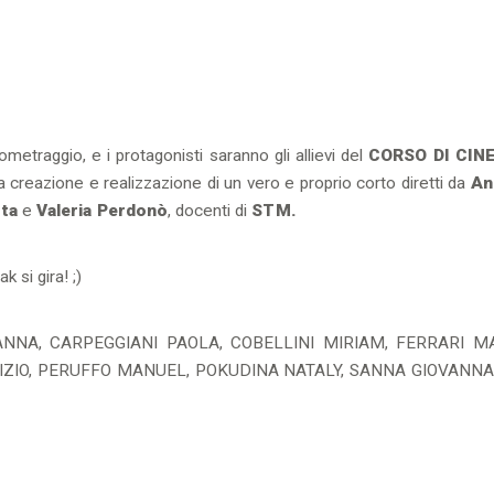
etraggio, e i protagonisti saranno gli allievi del
CORSO DI CIN
creazione e realizzazione di un vero e proprio corto diretti da
An
ata
e
Valeria Perdonò
, docenti di
STM.
k si gira! ;)
ANNA, CARPEGGIANI PAOLA, COBELLINI MIRIAM, FERRARI M
IZIO, PERUFFO MANUEL, POKUDINA NATALY, SANNA GIOVANNA,