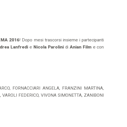
EMA 2016
! Dopo mesi trascorsi insieme i partecipanti
drea Lanfredi
e
Nicola Parolini
di
Anian Film
e con
ARCO, FORNACCIARI ANGELA, FRANZINI MARTINA,
 VAROLI FEDERICO, VIVONA SIMONETTA, ZANIBONI