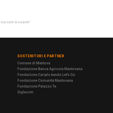
e baccanti di euripide"
SOSTENITORI E PARTNER
Comune di Mantova
Fondazione Banca Agricola Mantovana
Fondazione Cariplo bando Let's Go
Fondazione Comunità Mantovana
Fondazione Palazzo Te
Siglacom