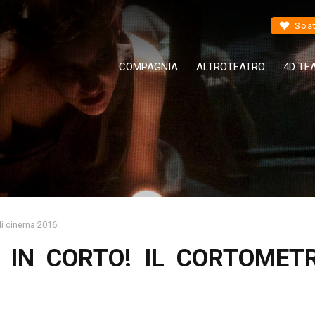
Sost
COMPAGNIA
ALTROTEATRO
4D TE
 di cinema 2016!
SO IN CORTO! IL CORTOMET