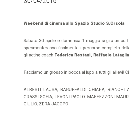
30/04/2016
Weekend di cinema allo Spazio Studio S.Orsola
Sabato 30 aprile e domenica 1 maggio si gira un cortom
sperimenteranno finalmente il percorso completo della 
gli acting coach
Federica Restani, Raffaele Latagli
Facciamo un grosso in bocca al lupo a tutti gli allievi! Cia
ALBERTI LAURA, BARUFFALDI CHIARA, BIANCHI 
GRASSI SOFIA, LEVONI PAOLO, MAFFEZZONI MAUR
GIULIO, ZERA JACOPO