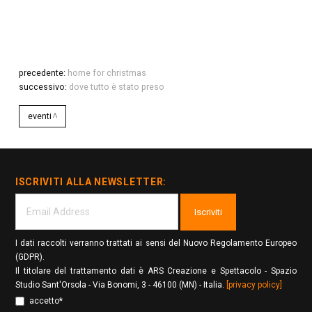
precedente:
home for christmas
successivo:
dove tutto è stato preso
eventi
ISCRIVITI ALLA NEWSLETTER:
Iscriviti
I dati raccolti verranno trattati ai sensi del Nuovo Regolamento Europeo
(GDPR).
Il titolare del trattamento dati è ARS Creazione e Spettacolo - Spazio
Studio Sant'Orsola - Via Bonomi, 3 - 46100 (MN) - Italia.
[privacy policy]
accetto*