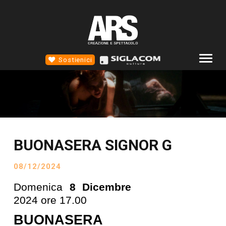
Sostienici
COMPAGNIA
ALTROTEATRO
4D TEATRO
BUONASERA SIGNOR G
EVENTI
NEWS
08/12/2024
SCUOLA STM
Domenica 
8 Dicembre
2024 ore 17.00
CONTATTI
SOCIAL
BUONASERA 