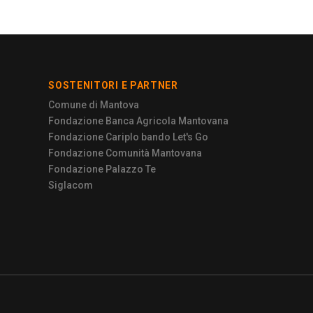
SOSTENITORI E PARTNER
Comune di Mantova
Fondazione Banca Agricola Mantovana
Fondazione Cariplo bando Let's Go
Fondazione Comunità Mantovana
Fondazione Palazzo Te
Siglacom