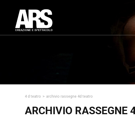
4 d teatro
>
archivio rassegne 4d teatro
ARCHIVIO RASSEGNE 